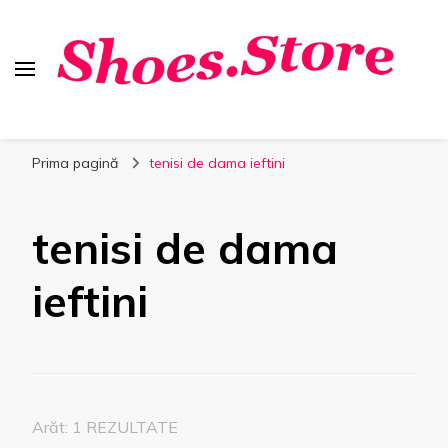
Shoes.Store.ro
Incaltaminte online la cele mai bune preturi.
Prima pagină
tenisi de dama ieftini
tenisi de dama
ieftini
Arăt: 1 REZULTATE