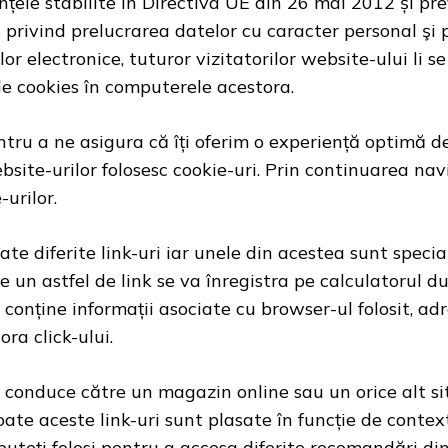
țele stabilite în Directiva UE din 26 mai 2012 și pre
privind prelucrarea datelor cu caracter personal şi pr
lor electronice, tuturor vizitatorilor website-ului li
de cookies în computerele acestora.
ntru a ne asigura că îți oferim o experiență optimă d
site-urilor folosesc cookie-uri. Prin continuarea navig
-urilor.
ate diferite link-uri iar unele din acestea sunt speci
k pe un astfel de link se va înregistra pe calculatoru
conține informații asociate cu browser-ul folosit, ad
ora click-ului.
a conduce către un magazin online sau un orice alt sit
oate aceste link-uri sunt plasate în funcție de contex
uteți folosi pentru a accesa diferite recomandări din