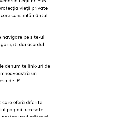
vederile Legii nr. 506
otecţia vieţii private
 se cere consimțământul
e navigare pe site-ul
arii, iti dai acordul
ale denumite link-uri de
l dumneavoastră un
resa de IP
 care oferă diferite
tul paginii accesate
 partea unui editor al