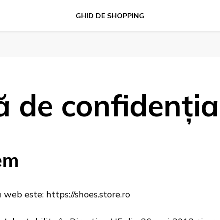
GHID DE SHOPPING
ă de confidenția
em
 web este: https://shoes.store.ro