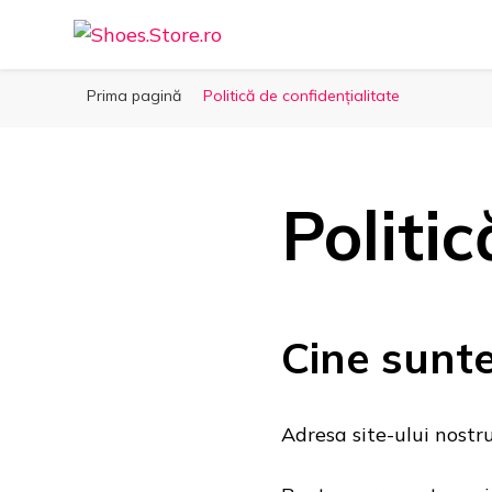
Shoes.Store.ro ❤️
Incaltaminte online la cele mai bune preturi. ❤️
Prima pagină
Politică de confidențialitate
Politic
Cine sunt
Adresa site-ului nostru