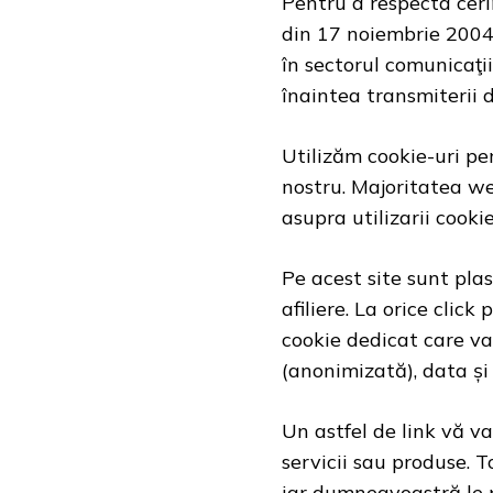
Pentru a respecta cerin
din 17 noiembrie 2004 
în sectorul comunicaţii
înaintea transmiterii 
Utilizăm cookie-uri pe
nostru. Majoritatea web
asupra utilizarii cookie
Pe acest site sunt plas
afiliere. La orice clic
cookie dedicat care va 
(anonimizată), data și 
Un astfel de link vă v
servicii sau produse. T
iar dumneavoastră le p