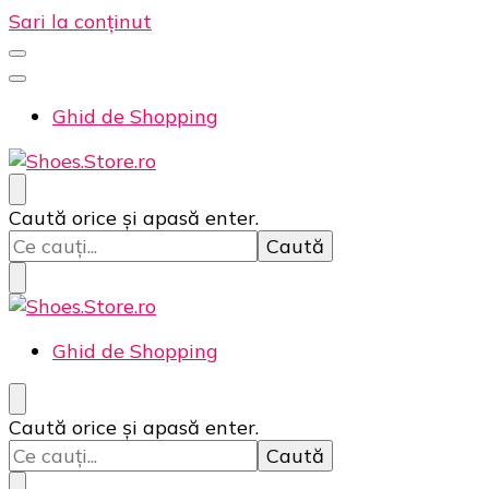
Sari la conținut
Ghid de Shopping
Incaltaminte online la cele mai bune preturi. ❤️
Shoes.Store.ro ❤️
Cauți
Caută orice și apasă enter.
ceva?
Ghid de Shopping
Incaltaminte online la cele mai bune preturi. ❤️
Shoes.Store.ro ❤️
Cauți
Caută orice și apasă enter.
ceva?