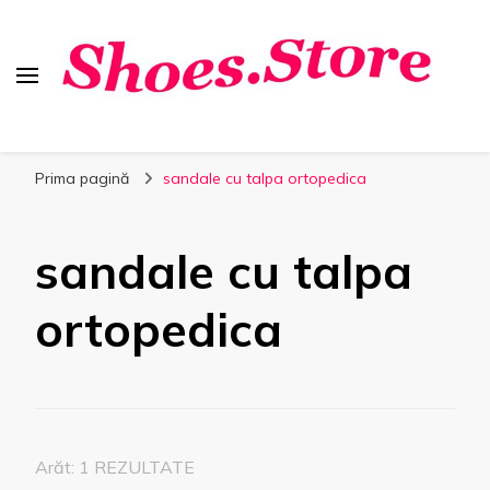
Shoes.Store.ro
Incaltaminte online la cele mai bune preturi.
Prima pagină
sandale cu talpa ortopedica
sandale cu talpa
ortopedica
Arăt: 1 REZULTATE