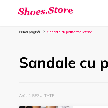
Shoes.Store.ro
Incaltaminte online la cele mai bune preturi.
Prima pagină
Sandale cu platforma ieftine
Sandale cu p
Arăt: 1 REZULTATE