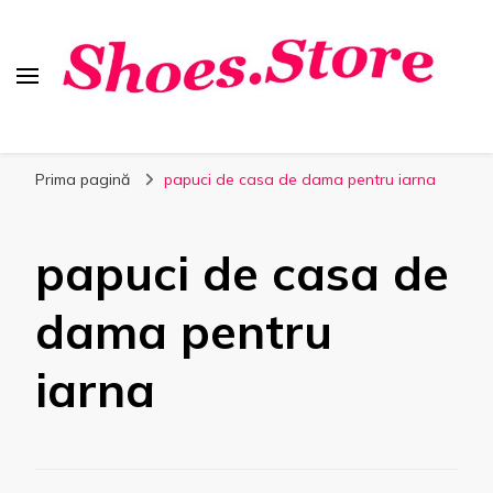
Shoes.Store.ro
Incaltaminte online la cele mai bune preturi.
Prima pagină
papuci de casa de dama pentru iarna
papuci de casa de
dama pentru
iarna