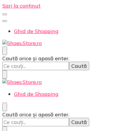
Sari la conținut
Ghid de Shopping
Incaltaminte online la cele mai bune preturi. ❤️
Shoes.Store.ro ❤️
Cauți
Caută orice și apasă enter.
ceva?
Ghid de Shopping
Incaltaminte online la cele mai bune preturi. ❤️
Shoes.Store.ro ❤️
Cauți
Caută orice și apasă enter.
ceva?