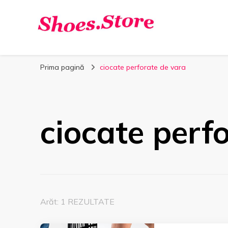
Shoes.Store.ro
Incaltaminte online la cele mai bune preturi.
Prima pagină
ciocate perforate de vara
ciocate perf
Arăt: 1 REZULTATE