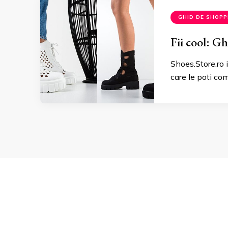
GHID DE SHOPP
Fii cool: G
Shoes.Store.ro
care le poti co