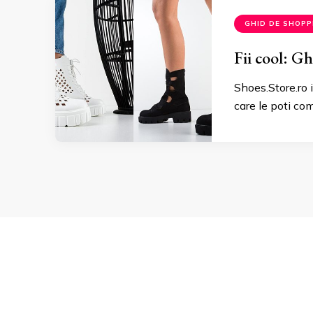
GHID DE SHOPP
Fii cool: G
Shoes.Store.ro
care le poti co