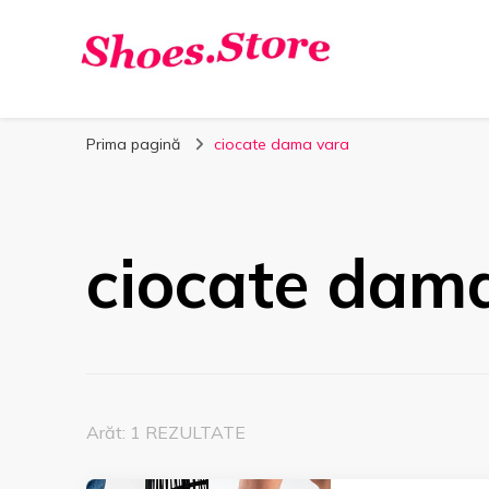
Shoes.Store.ro
Incaltaminte online la cele mai bune preturi.
Prima pagină
ciocate dama vara
ciocate dam
Arăt: 1 REZULTATE