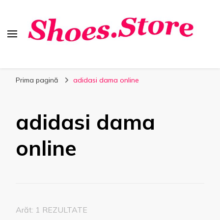
Shoes.Store.ro
Incaltaminte online la cele mai bune preturi.
Prima pagină
adidasi dama online
adidasi dama
online
Arăt: 1 REZULTATE