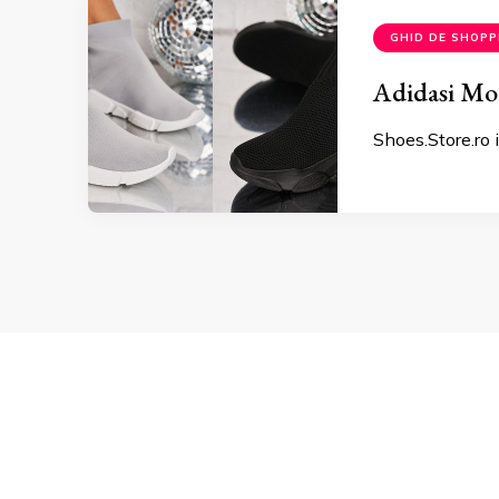
GHID DE SHOPP
Adidasi Mod
Shoes.Store.ro 