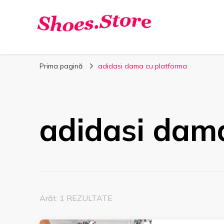
Shoes.Store.ro
Incaltaminte online la cele mai bune preturi.
Prima pagină
adidasi dama cu platforma
adidasi dam
Arăt: 1 REZULTATE