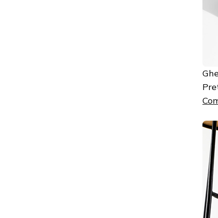
Ghe
Pre
Com