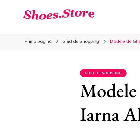
Shoes.Store.ro ❤️
Shoes.Store.ro ❤️
Incaltaminte online la cele mai bune preturi. ❤️
Prima pagină
Ghid de Shopping
Modele de Ghe
GHID DE SHOPPING
Modele 
Iarna A